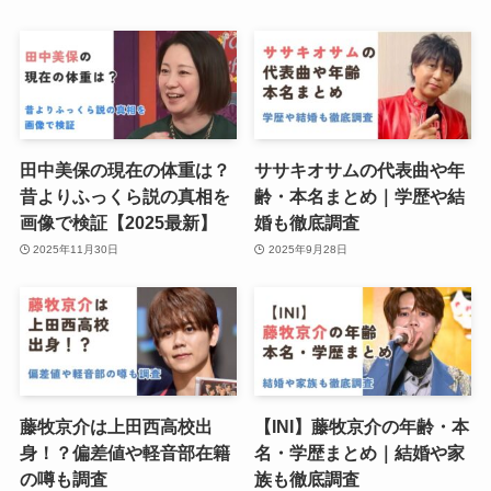
田中美保の現在の体重は？
ササキオサムの代表曲や年
昔よりふっくら説の真相を
齢・本名まとめ｜学歴や結
画像で検証【2025最新】
婚も徹底調査
2025年11月30日
2025年9月28日
藤牧京介は上田西高校出
【INI】藤牧京介の年齢・本
身！？偏差値や軽音部在籍
名・学歴まとめ｜結婚や家
の噂も調査
族も徹底調査