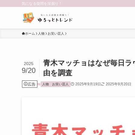
気になる疑問を深掘り！
ホーム
人物
お笑い芸人
青木マッチョはなぜ毎日ラ
2025
9/20
由を調査
広告
2025年9月19日
2025年9月20日
人物
お笑い芸人