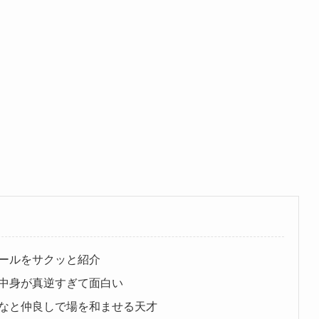
ールをサクッと紹介
中身が真逆すぎて面白い
なと仲良しで場を和ませる天才