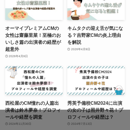
オーマイプレミアムCMの
キムタクの迎え舌が気にな
女性は齋藤里菜！至極のお
る？吉野家CMの炎上理由
いしさ篇の出演者の経歴が
を解説
超意外
2026年4月9日
2026年4月9日
西松屋のCM憧れの人篇出
秀英予備校CM2024に出演
演者は鈴木夢奈！プロフィ
の女の子は照井野々花！プ
ールや経歴を調査
ロフィールや経歴は？
2024年11月30日
2024年7月13日