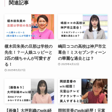
関連記事
榎木田朱美の旦那は学校の
嶋田ココの高校は神戸市立
先生！？一人娘ユッピーと
葺合！ミスセブンティーン
2匹の猫ちゃんが可愛すぎ
の華麗な過去とは？
る！
2025年4月12日
2025年5月27日
【画像】大坪彩織のwiki経
岡部里香のwiki経歴！元富