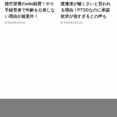
植竹深雪のwiki経歴！やり
渡邊渚が嘘くさいと言われ
手経営者で年齢を公表しな
る理由！PTSDなのに承認
い理由が超意外！
欲求が強すぎるとの声も
2025年3月3日
2025年2月10日