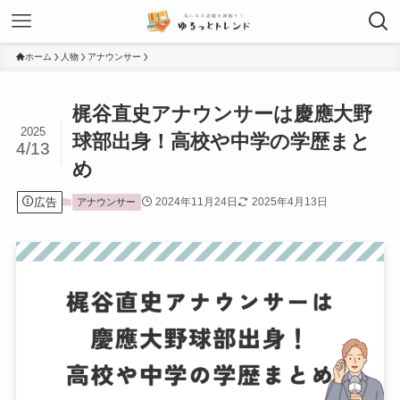
ホーム
人物
アナウンサー
梶谷直史アナウンサーは慶應大野
2025
球部出身！高校や中学の学歴まと
4/13
め
広告
2024年11月24日
2025年4月13日
アナウンサー