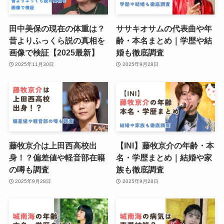
田中美保の現在の体重は？
ササキオサムの代表曲や年
昔よりふっくら説の真相を
齢・本名まとめ｜学歴や結
画像で検証【2025最新】
婚も徹底調査
2025年11月30日
2025年9月28日
藤牧京介は上田西高校出
【INI】藤牧京介の年齢・本
身！？偏差値や軽音部在籍
名・学歴まとめ｜結婚や家
の噂も調査
族も徹底調査
2025年9月28日
2025年9月28日