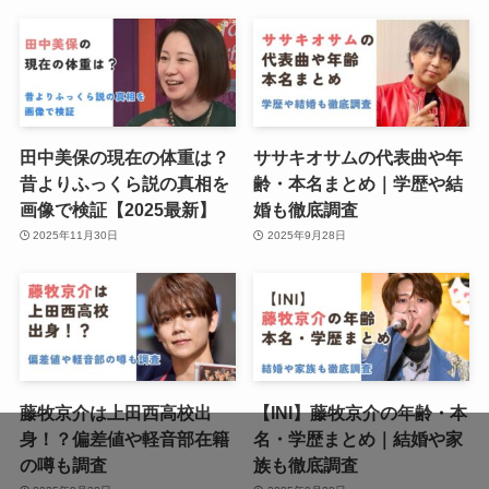
田中美保の現在の体重は？
ササキオサムの代表曲や年
昔よりふっくら説の真相を
齢・本名まとめ｜学歴や結
画像で検証【2025最新】
婚も徹底調査
2025年11月30日
2025年9月28日
藤牧京介は上田西高校出
【INI】藤牧京介の年齢・本
身！？偏差値や軽音部在籍
名・学歴まとめ｜結婚や家
の噂も調査
族も徹底調査