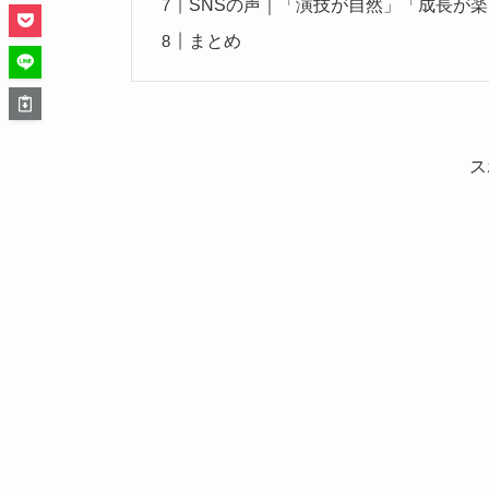
SNSの声｜「演技が自然」「成長が
まとめ
ス