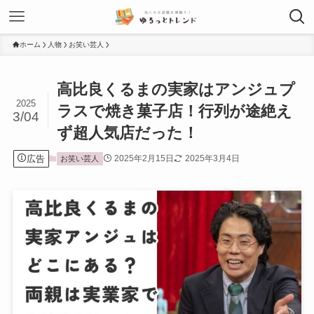
ホーム
人物
お笑い芸人
高比良くるまの実家はアンジュプ
2025
ラスで焼き菓子店！行列が途絶え
3/04
ず超人気店だった！
広告
2025年2月15日
2025年3月4日
お笑い芸人