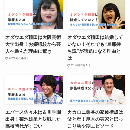
オダウエダ植田は大阪芸術
オダウエダ植田は結婚して
大学出身！お嬢様校から芸
いない！それでも“旦那持
人へ進んだ理由に驚き
ち説”が話題になる理由と
は
2026年3月4日
2026年3月4日
エバース佐々木は古川学園
カカロニ栗谷の家族構成は
出身！菊池雄星と対戦した
父と母！厚木の実家とほっ
高校時代がすごい
こり幼少期エピソード