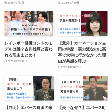
2026年3月3日
2026年2月10日
レインボー俳優コントのモ
【意外】カーネーション吉
デルは誰？古川雄輝と言わ
田の学歴｜実力派なのに高
れる理由まとめ！
卒で大学に行かなかった理
由が共感を呼ぶ
2025年12月30日
2025年12月28日
【判明】エバース町田の家
【炎上なぜ？】エバース町