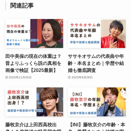
関連記事
田中美保の現在の体重は？
ササキオサムの代表曲や年
昔よりふっくら説の真相を
齢・本名まとめ｜学歴や結
画像で検証【2025最新】
婚も徹底調査
2025年11月30日
2025年9月28日
藤牧京介は上田西高校出
【INI】藤牧京介の年齢・本