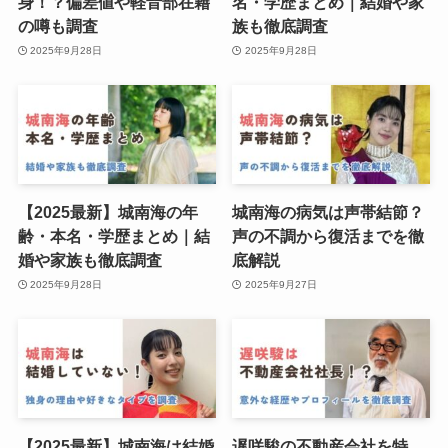
身！？偏差値や軽音部在籍
名・学歴まとめ｜結婚や家
の噂も調査
族も徹底調査
2025年9月28日
2025年9月28日
【2025最新】城南海の年
城南海の病気は声帯結節？
齢・本名・学歴まとめ｜結
声の不調から復活までを徹
婚や家族も徹底調査
底解説
2025年9月28日
2025年9月27日
【2025最新】城南海は結婚
遅咲駿の不動産会社を特