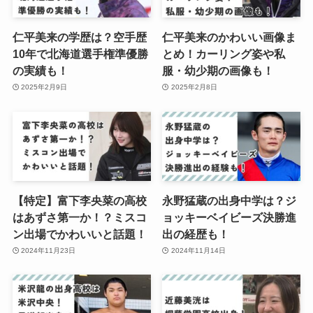
仁平美来の学歴は？空手歴
仁平美来のかわいい画像ま
10年で北海道選手権準優勝
とめ！カーリング姿や私
の実績も！
服・幼少期の画像も！
2025年2月9日
2025年2月8日
【特定】富下李央菜の高校
永野猛蔵の出身中学は？ジ
はあずさ第一か！？ミスコ
ョッキーベイビーズ決勝進
ン出場でかわいいと話題！
出の経歴も！
2024年11月23日
2024年11月14日