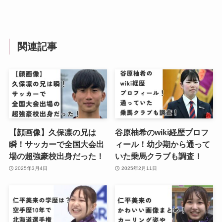
関連記事
【顔画像】久保凛の兄は
谷原柚希のwiki経歴プロフ
瞬！サッカーで全国大会出
ィール！幼少期から通って
場の超強豪校出身だった！
いた乗馬クラブも調査！
2025年3月4日
2025年2月11日