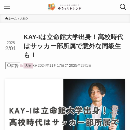
ホーム
人物
KAY-Iは立命館大学出身！高校時代
2025
はサッカー部所属で意外な同級生
2/01
も！
広告
2024年11月17日
2025年2月1日
人物