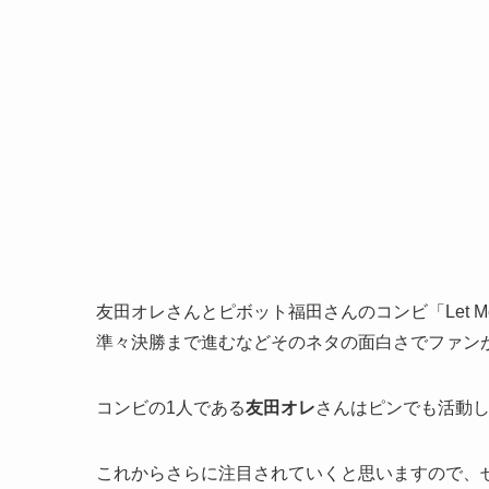
友田オレさんとピボット福田さんのコンビ「Let Me S
準々決勝まで進むなどそのネタの面白さでファン
コンビの1人である
友田オレ
さんはピンでも活動
これからさらに注目されていくと思いますので、