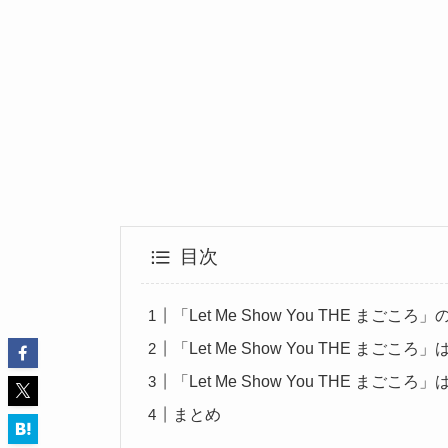
目次
「Let Me Show You THE まご
「Let Me Show You THE まご
「Let Me Show You THE ま
まとめ