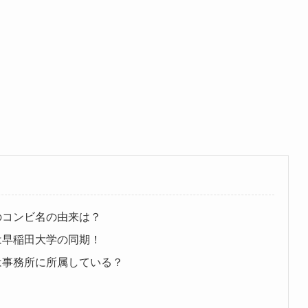
ころ」のコンビ名の由来は？
ころ」は早稲田大学の同期！
ごころ」は事務所に所属している？